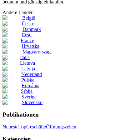
bequem und günstig einkaufen.
Andere Länder:
België
Česko
Danmark
Eesti
France
Hrvatska
Magyarország
Italia
Lietuva
Latvija
Nederland
Polska
România
Srbija
Sverige
Slovensko
Publikationen
Neueste
Top
Geschäfte
Öffnungszeiten
Kategorien