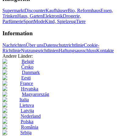
Supermarkt
Discounter
Kaufhäuser
Bio, Reformhaus
Essen,
Trinken
Haus, Garten
Elektronik
Drogerie,
Parfümerie
Sport
Mode
Kind, Spielzeug
Tiere
Information
Nachrichten
Über uns
Datenschutzrichtlinie
Cookie-
Richtlinie
Nutzungsrichtlinien
Haftungsausschluss
Kontakte
Andere Länder:
België
Česko
Danmark
Eesti
France
Hrvatska
Magyarország
Italia
Lietuva
Latvija
Nederland
Polska
România
Srbija