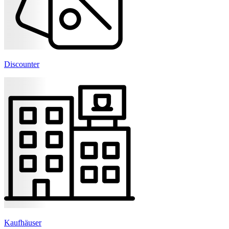
Discounter
Kaufhäuser