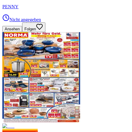
PENNY
Nicht angegeben
Ansehen
Folgen