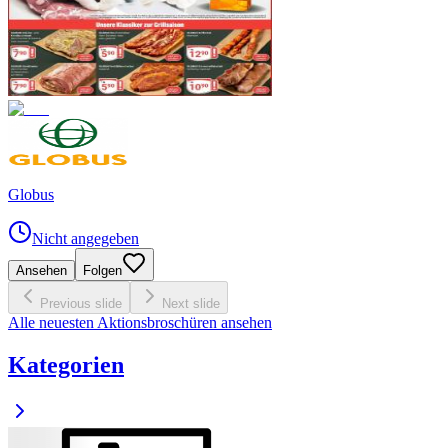
Globus
Nicht angegeben
Ansehen
Folgen
Previous slide
Next slide
Alle neuesten Aktionsbroschüren ansehen
Kategorien