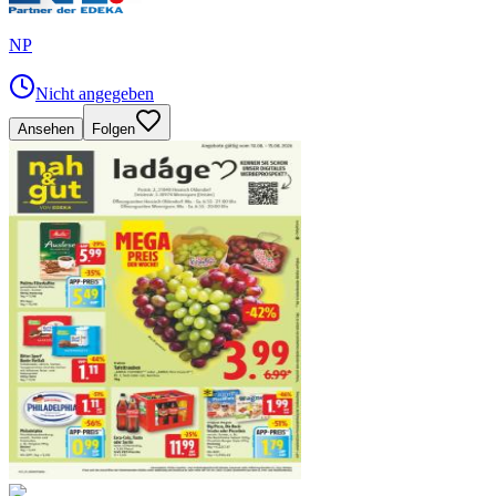
NP
Nicht angegeben
Ansehen
Folgen