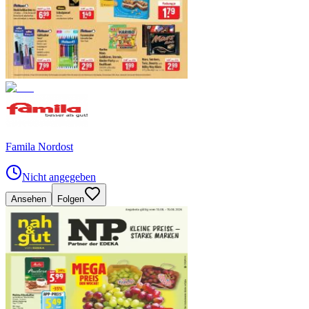
Famila Nordost
Nicht angegeben
Ansehen
Folgen