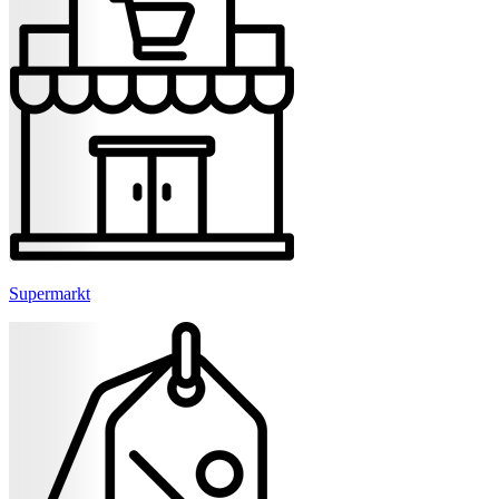
Supermarkt