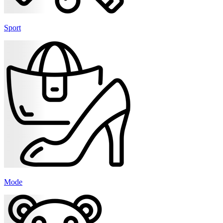
Sport
Mode