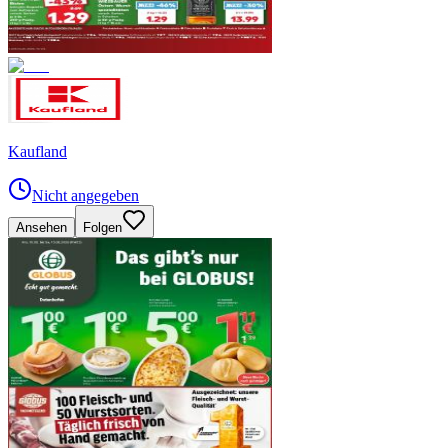
Kaufland
Nicht angegeben
Ansehen
Folgen