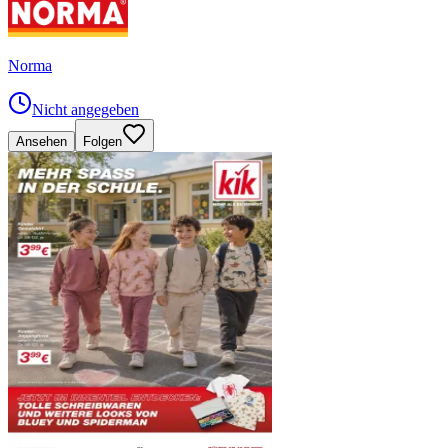
Norma
Nicht angegeben
Ansehen
Folgen