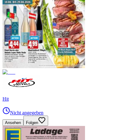
Hit
Nicht angegeben
Ansehen
Folgen