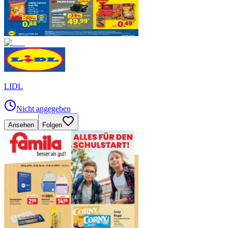
LIDL
Nicht angegeben
Ansehen
Folgen