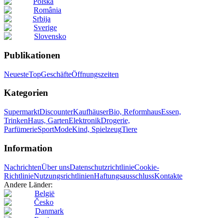
Polska
România
Srbija
Sverige
Slovensko
Publikationen
Neueste
Top
Geschäfte
Öffnungszeiten
Kategorien
Supermarkt
Discounter
Kaufhäuser
Bio, Reformhaus
Essen,
Trinken
Haus, Garten
Elektronik
Drogerie,
Parfümerie
Sport
Mode
Kind, Spielzeug
Tiere
Information
Nachrichten
Über uns
Datenschutzrichtlinie
Cookie-
Richtlinie
Nutzungsrichtlinien
Haftungsausschluss
Kontakte
Andere Länder:
België
Česko
Danmark