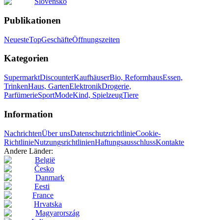
Slovensko
Publikationen
Neueste
Top
Geschäfte
Öffnungszeiten
Kategorien
Supermarkt
Discounter
Kaufhäuser
Bio, Reformhaus
Essen,
Trinken
Haus, Garten
Elektronik
Drogerie,
Parfümerie
Sport
Mode
Kind, Spielzeug
Tiere
Information
Nachrichten
Über uns
Datenschutzrichtlinie
Cookie-
Richtlinie
Nutzungsrichtlinien
Haftungsausschluss
Kontakte
Andere Länder:
België
Česko
Danmark
Eesti
France
Hrvatska
Magyarország