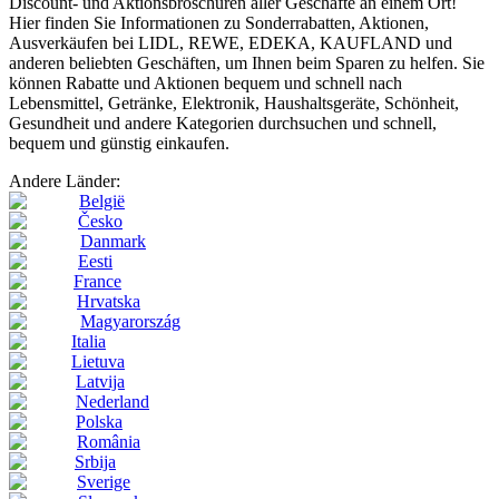
Discount- und Aktionsbroschüren aller Geschäfte an einem Ort!
Hier finden Sie Informationen zu Sonderrabatten, Aktionen,
Ausverkäufen bei LIDL, REWE, EDEKA, KAUFLAND und
anderen beliebten Geschäften, um Ihnen beim Sparen zu helfen. Sie
können Rabatte und Aktionen bequem und schnell nach
Lebensmittel, Getränke, Elektronik, Haushaltsgeräte, Schönheit,
Gesundheit und andere Kategorien durchsuchen und schnell,
bequem und günstig einkaufen.
Andere Länder:
België
Česko
Danmark
Eesti
France
Hrvatska
Magyarország
Italia
Lietuva
Latvija
Nederland
Polska
România
Srbija
Sverige