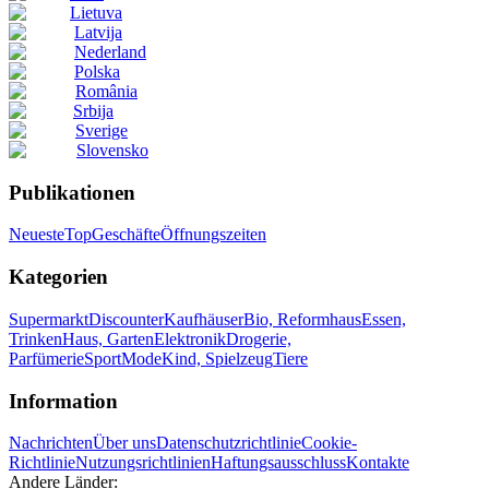
Lietuva
Latvija
Nederland
Polska
România
Srbija
Sverige
Slovensko
Publikationen
Neueste
Top
Geschäfte
Öffnungszeiten
Kategorien
Supermarkt
Discounter
Kaufhäuser
Bio, Reformhaus
Essen,
Trinken
Haus, Garten
Elektronik
Drogerie,
Parfümerie
Sport
Mode
Kind, Spielzeug
Tiere
Information
Nachrichten
Über uns
Datenschutzrichtlinie
Cookie-
Richtlinie
Nutzungsrichtlinien
Haftungsausschluss
Kontakte
Andere Länder: