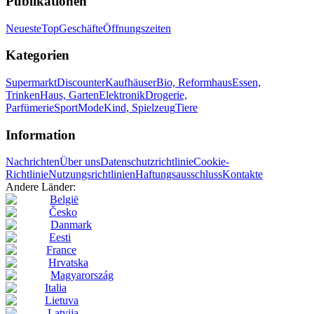
Publikationen
Neueste
Top
Geschäfte
Öffnungszeiten
Kategorien
Supermarkt
Discounter
Kaufhäuser
Bio, Reformhaus
Essen,
Trinken
Haus, Garten
Elektronik
Drogerie,
Parfümerie
Sport
Mode
Kind, Spielzeug
Tiere
Information
Nachrichten
Über uns
Datenschutzrichtlinie
Cookie-
Richtlinie
Nutzungsrichtlinien
Haftungsausschluss
Kontakte
Andere Länder:
België
Česko
Danmark
Eesti
France
Hrvatska
Magyarország
Italia
Lietuva
Latvija