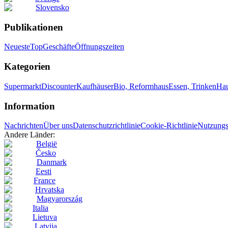
Slovensko
Publikationen
Neueste
Top
Geschäfte
Öffnungszeiten
Kategorien
Supermarkt
Discounter
Kaufhäuser
Bio, Reformhaus
Essen, Trinken
Hau
Information
Nachrichten
Über uns
Datenschutzrichtlinie
Cookie-Richtlinie
Nutzungsr
Andere Länder:
België
Česko
Danmark
Eesti
France
Hrvatska
Magyarország
Italia
Lietuva
Latvija