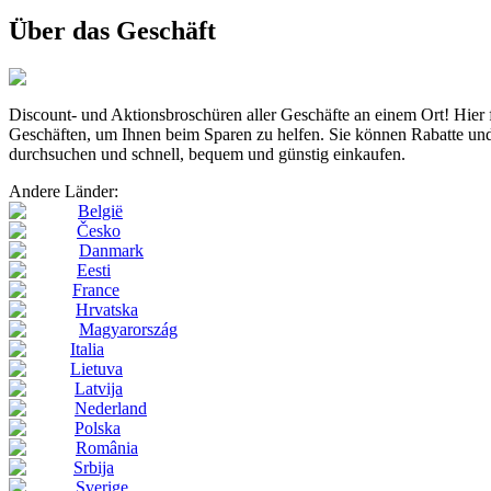
Über das Geschäft
Discount- und Aktionsbroschüren aller Geschäfte an einem Ort! H
Geschäften, um Ihnen beim Sparen zu helfen. Sie können Rabatte und
durchsuchen und schnell, bequem und günstig einkaufen.
Andere Länder:
België
Česko
Danmark
Eesti
France
Hrvatska
Magyarország
Italia
Lietuva
Latvija
Nederland
Polska
România
Srbija
Sverige