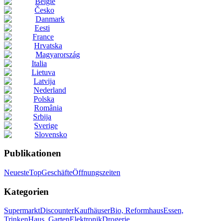
België
Česko
Danmark
Eesti
France
Hrvatska
Magyarország
Italia
Lietuva
Latvija
Nederland
Polska
România
Srbija
Sverige
Slovensko
Publikationen
Neueste
Top
Geschäfte
Öffnungszeiten
Kategorien
Supermarkt
Discounter
Kaufhäuser
Bio, Reformhaus
Essen,
Trinken
Haus, Garten
Elektronik
Drogerie,