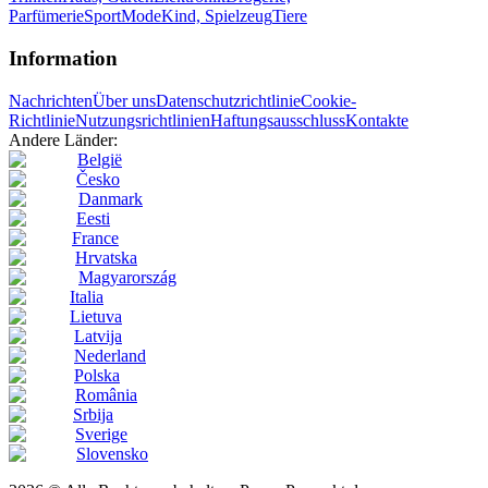
Parfümerie
Sport
Mode
Kind, Spielzeug
Tiere
Information
Nachrichten
Über uns
Datenschutzrichtlinie
Cookie-
Richtlinie
Nutzungsrichtlinien
Haftungsausschluss
Kontakte
Andere Länder:
België
Česko
Danmark
Eesti
France
Hrvatska
Magyarország
Italia
Lietuva
Latvija
Nederland
Polska
România
Srbija
Sverige
Slovensko