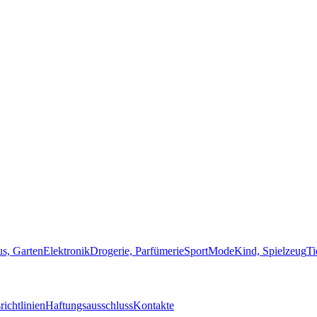
s, Garten
Elektronik
Drogerie, Parfümerie
Sport
Mode
Kind, Spielzeug
Ti
ichtlinien
Haftungsausschluss
Kontakte