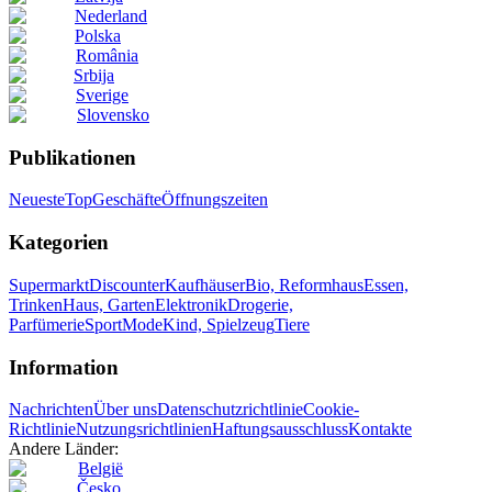
Nederland
Polska
România
Srbija
Sverige
Slovensko
Publikationen
Neueste
Top
Geschäfte
Öffnungszeiten
Kategorien
Supermarkt
Discounter
Kaufhäuser
Bio, Reformhaus
Essen,
Trinken
Haus, Garten
Elektronik
Drogerie,
Parfümerie
Sport
Mode
Kind, Spielzeug
Tiere
Information
Nachrichten
Über uns
Datenschutzrichtlinie
Cookie-
Richtlinie
Nutzungsrichtlinien
Haftungsausschluss
Kontakte
Andere Länder:
België
Česko