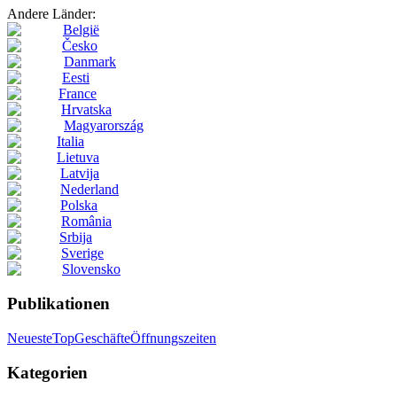
Andere Länder:
België
Česko
Danmark
Eesti
France
Hrvatska
Magyarország
Italia
Lietuva
Latvija
Nederland
Polska
România
Srbija
Sverige
Slovensko
Publikationen
Neueste
Top
Geschäfte
Öffnungszeiten
Kategorien