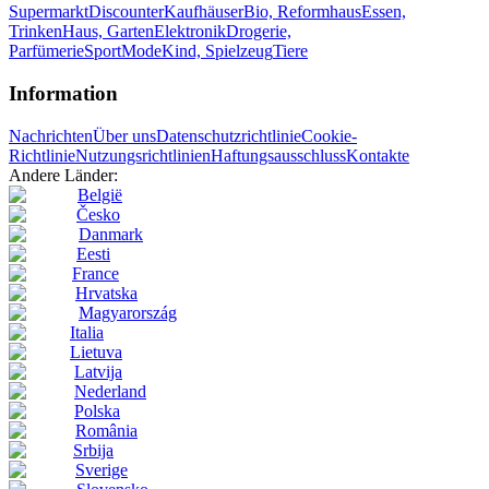
Supermarkt
Discounter
Kaufhäuser
Bio, Reformhaus
Essen,
Trinken
Haus, Garten
Elektronik
Drogerie,
Parfümerie
Sport
Mode
Kind, Spielzeug
Tiere
Information
Nachrichten
Über uns
Datenschutzrichtlinie
Cookie-
Richtlinie
Nutzungsrichtlinien
Haftungsausschluss
Kontakte
Andere Länder:
België
Česko
Danmark
Eesti
France
Hrvatska
Magyarország
Italia
Lietuva
Latvija
Nederland
Polska
România
Srbija
Sverige