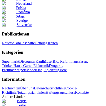
Nederland
Polska
România
Srbija
Sverige
Slovensko
Publikationen
Neueste
Top
Geschäfte
Öffnungszeiten
Kategorien
Supermarkt
Discounter
Kaufhäuser
Bio, Reformhaus
Essen,
Trinken
Haus, Garten
Elektronik
Drogerie,
Parfümerie
Sport
Mode
Kind, Spielzeug
Tiere
Information
Nachrichten
Über uns
Datenschutzrichtlinie
Cookie-
Richtlinie
Nutzungsrichtlinien
Haftungsausschluss
Kontakte
Andere Länder:
België
Česko