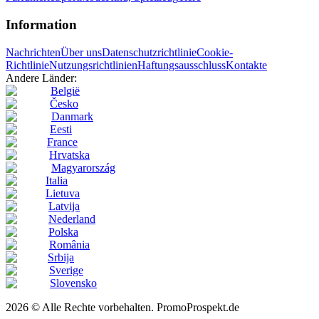
Information
Nachrichten
Über uns
Datenschutzrichtlinie
Cookie-
Richtlinie
Nutzungsrichtlinien
Haftungsausschluss
Kontakte
Andere Länder:
België
Česko
Danmark
Eesti
France
Hrvatska
Magyarország
Italia
Lietuva
Latvija
Nederland
Polska
România
Srbija
Sverige
Slovensko
2026 © Alle Rechte vorbehalten. PromoProspekt.de