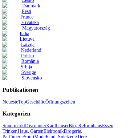
Česko
Danmark
Eesti
France
Hrvatska
Magyarország
Italia
Lietuva
Latvija
Nederland
Polska
România
Srbija
Sverige
Slovensko
Publikationen
Neueste
Top
Geschäfte
Öffnungszeiten
Kategorien
Supermarkt
Discounter
Kaufhäuser
Bio, Reformhaus
Essen,
Trinken
Haus, Garten
Elektronik
Drogerie,
Parfümerie
Sport
Mode
Kind, Spielzeug
Tiere