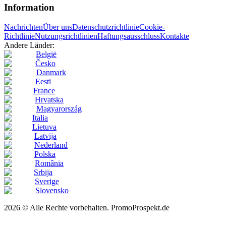
Information
Nachrichten
Über uns
Datenschutzrichtlinie
Cookie-
Richtlinie
Nutzungsrichtlinien
Haftungsausschluss
Kontakte
Andere Länder:
België
Česko
Danmark
Eesti
France
Hrvatska
Magyarország
Italia
Lietuva
Latvija
Nederland
Polska
România
Srbija
Sverige
Slovensko
2026 © Alle Rechte vorbehalten. PromoProspekt.de