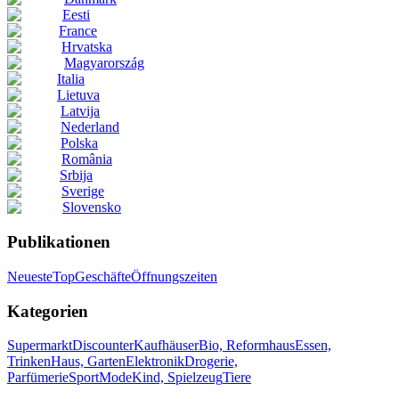
Eesti
France
Hrvatska
Magyarország
Italia
Lietuva
Latvija
Nederland
Polska
România
Srbija
Sverige
Slovensko
Publikationen
Neueste
Top
Geschäfte
Öffnungszeiten
Kategorien
Supermarkt
Discounter
Kaufhäuser
Bio, Reformhaus
Essen,
Trinken
Haus, Garten
Elektronik
Drogerie,
Parfümerie
Sport
Mode
Kind, Spielzeug
Tiere