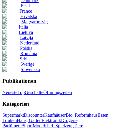
Danmark
Eesti
France
Hrvatska
Magyarország
Italia
Lietuva
Latvija
Nederland
Polska
România
Srbija
Sverige
Slovensko
Publikationen
Neueste
Top
Geschäfte
Öffnungszeiten
Kategorien
Supermarkt
Discounter
Kaufhäuser
Bio, Reformhaus
Essen,
Trinken
Haus, Garten
Elektronik
Drogerie,
Parfümerie
Sport
Mode
Kind, Spielzeug
Tiere