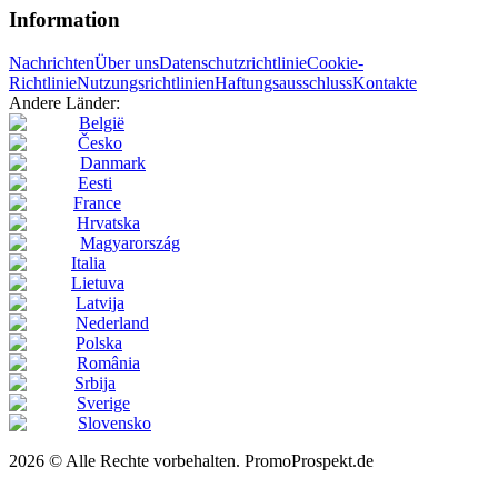
Information
Nachrichten
Über uns
Datenschutzrichtlinie
Cookie-
Richtlinie
Nutzungsrichtlinien
Haftungsausschluss
Kontakte
Andere Länder:
België
Česko
Danmark
Eesti
France
Hrvatska
Magyarország
Italia
Lietuva
Latvija
Nederland
Polska
România
Srbija
Sverige
Slovensko
2026 © Alle Rechte vorbehalten. PromoProspekt.de