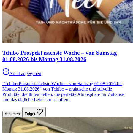
Tchibo Prospekt nächste Woche – von Samstag
01.08.2026 bis Montag 31.08.2026
Nicht angegeben
"Tchibo Prospekt nächste Woche – von Samstag 01.08.2026 bis
Montag 31.08.2026" von Tchibo – praktische und stilvolle
Produkte, die Ihnen helfen, die perfekte Atmosphäre für Zuhause
und das tägliche Leben zu schaffen!
Ansehen
Folgen