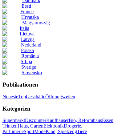
Danmark
Eesti
France
Hrvatska
Magyarország
Italia
Lietuva
Latvija
Nederland
Polska
România
Srbija
Sverige
Slovensko
Publikationen
Neueste
Top
Geschäfte
Öffnungszeiten
Kategorien
Supermarkt
Discounter
Kaufhäuser
Bio, Reformhaus
Essen,
Trinken
Haus, Garten
Elektronik
Drogerie,
Parfümerie
Sport
Mode
Kind, Spielzeug
Tiere