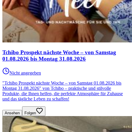
Tchibo Prospekt nächste Woche – von Samstag
01.08.2026 bis Montag 31.08.2026
Nicht angegeben
"Tchibo Prospekt nächste Woche – von Samstag 01.08.2026 bis
Montag 31.08.2026" von Tchibo – praktische und stilvolle
Produkte, die Ihnen helfen, die perfekte Atmosphäre für Zuhause
und das tägliche Leben zu schaffen!
Ansehen
Folgen