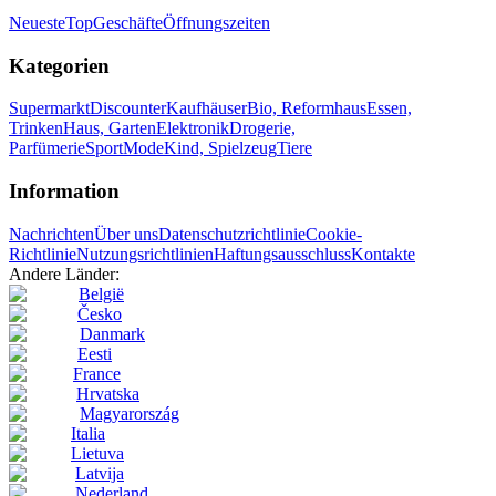
Neueste
Top
Geschäfte
Öffnungszeiten
Kategorien
Supermarkt
Discounter
Kaufhäuser
Bio, Reformhaus
Essen,
Trinken
Haus, Garten
Elektronik
Drogerie,
Parfümerie
Sport
Mode
Kind, Spielzeug
Tiere
Information
Nachrichten
Über uns
Datenschutzrichtlinie
Cookie-
Richtlinie
Nutzungsrichtlinien
Haftungsausschluss
Kontakte
Andere Länder:
België
Česko
Danmark
Eesti
France
Hrvatska
Magyarország
Italia
Lietuva
Latvija
Nederland