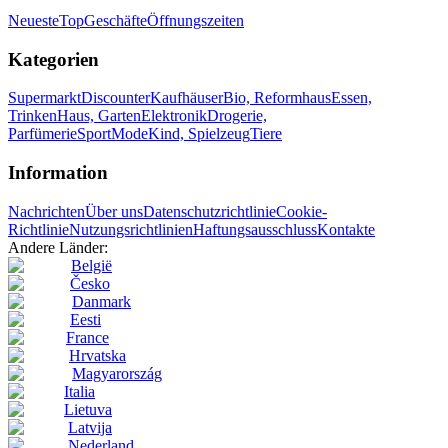
Neueste
Top
Geschäfte
Öffnungszeiten
Kategorien
Supermarkt
Discounter
Kaufhäuser
Bio, Reformhaus
Essen,
Trinken
Haus, Garten
Elektronik
Drogerie,
Parfümerie
Sport
Mode
Kind, Spielzeug
Tiere
Information
Nachrichten
Über uns
Datenschutzrichtlinie
Cookie-
Richtlinie
Nutzungsrichtlinien
Haftungsausschluss
Kontakte
Andere Länder:
België
Česko
Danmark
Eesti
France
Hrvatska
Magyarország
Italia
Lietuva
Latvija
Nederland