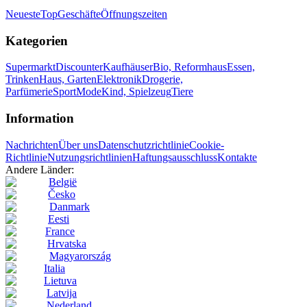
Neueste
Top
Geschäfte
Öffnungszeiten
Kategorien
Supermarkt
Discounter
Kaufhäuser
Bio, Reformhaus
Essen,
Trinken
Haus, Garten
Elektronik
Drogerie,
Parfümerie
Sport
Mode
Kind, Spielzeug
Tiere
Information
Nachrichten
Über uns
Datenschutzrichtlinie
Cookie-
Richtlinie
Nutzungsrichtlinien
Haftungsausschluss
Kontakte
Andere Länder:
België
Česko
Danmark
Eesti
France
Hrvatska
Magyarország
Italia
Lietuva
Latvija
Nederland