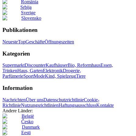
România
Srbija
Sverige
Slovensko
Publikationen
Neueste
Top
Geschäfte
Öffnungszeiten
Kategorien
Supermarkt
Discounter
Kaufhäuser
Bio, Reformhaus
Essen,
Trinken
Haus, Garten
Elektronik
Drogerie,
Parfümerie
Sport
Mode
Kind, Spielzeug
Tiere
Information
Nachrichten
Über uns
Datenschutzrichtlinie
Cookie-
Richtlinie
Nutzungsrichtlinien
Haftungsausschluss
Kontakte
Andere Länder:
België
Česko
Danmark
Eesti