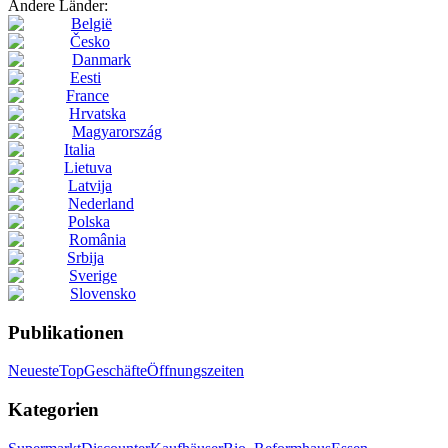
Andere Länder:
België
Česko
Danmark
Eesti
France
Hrvatska
Magyarország
Italia
Lietuva
Latvija
Nederland
Polska
România
Srbija
Sverige
Slovensko
Publikationen
Neueste
Top
Geschäfte
Öffnungszeiten
Kategorien