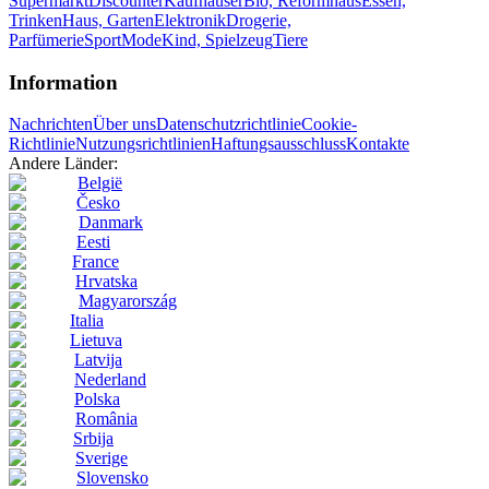
Supermarkt
Discounter
Kaufhäuser
Bio, Reformhaus
Essen,
Trinken
Haus, Garten
Elektronik
Drogerie,
Parfümerie
Sport
Mode
Kind, Spielzeug
Tiere
Information
Nachrichten
Über uns
Datenschutzrichtlinie
Cookie-
Richtlinie
Nutzungsrichtlinien
Haftungsausschluss
Kontakte
Andere Länder:
België
Česko
Danmark
Eesti
France
Hrvatska
Magyarország
Italia
Lietuva
Latvija
Nederland
Polska
România
Srbija
Sverige
Slovensko