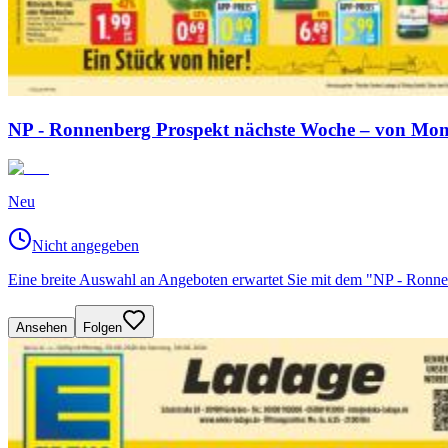
NP - Ronnenberg Prospekt nächste Woche – von Mont
Neu
Nicht angegeben
Eine breite Auswahl an Angeboten erwartet Sie mit dem "NP - Ronn
Ansehen
Folgen