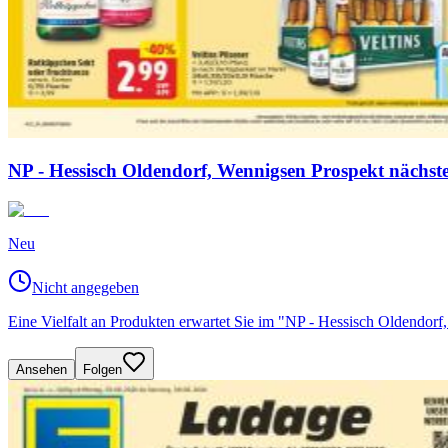
NP - Hessisch Oldendorf, Wennigsen Prospekt nächs
Neu
Nicht angegeben
Eine Vielfalt an Produkten erwartet Sie im "NP - Hessisch Oldendo
Ansehen
Folgen