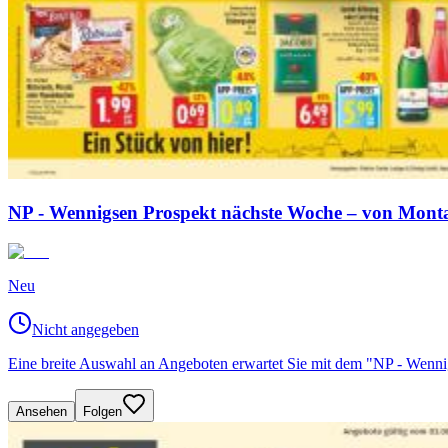
NP - Wennigsen Prospekt nächste Woche – von Monta
Neu
Nicht angegeben
Eine breite Auswahl an Angeboten erwartet Sie mit dem "NP - Wenn
Ansehen
Folgen