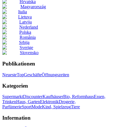
Hrvatska
Magyarország
Italia
Lietuva
Latvija
Nederland
Polska
România
Srbija
Sverige
Slovensko
Publikationen
Neueste
Top
Geschäfte
Öffnungszeiten
Kategorien
Supermarkt
Discounter
Kaufhäuser
Bio, Reformhaus
Essen,
Trinken
Haus, Garten
Elektronik
Drogerie,
Parfümerie
Sport
Mode
Kind, Spielzeug
Tiere
Information