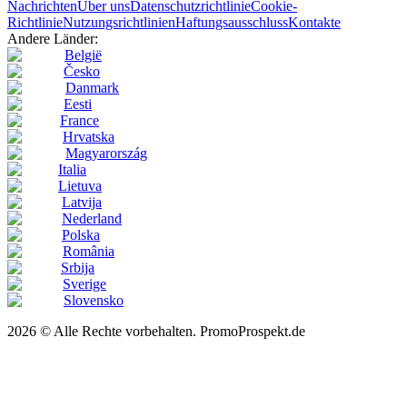
Nachrichten
Über uns
Datenschutzrichtlinie
Cookie-
Richtlinie
Nutzungsrichtlinien
Haftungsausschluss
Kontakte
Andere Länder:
België
Česko
Danmark
Eesti
France
Hrvatska
Magyarország
Italia
Lietuva
Latvija
Nederland
Polska
România
Srbija
Sverige
Slovensko
2026 © Alle Rechte vorbehalten. PromoProspekt.de