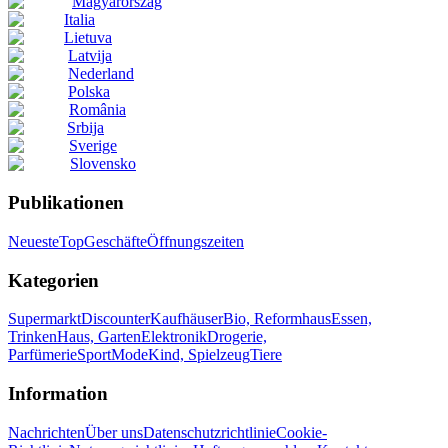
Magyarország
Italia
Lietuva
Latvija
Nederland
Polska
România
Srbija
Sverige
Slovensko
Publikationen
Neueste
Top
Geschäfte
Öffnungszeiten
Kategorien
Supermarkt
Discounter
Kaufhäuser
Bio, Reformhaus
Essen,
Trinken
Haus, Garten
Elektronik
Drogerie,
Parfümerie
Sport
Mode
Kind, Spielzeug
Tiere
Information
Nachrichten
Über uns
Datenschutzrichtlinie
Cookie-