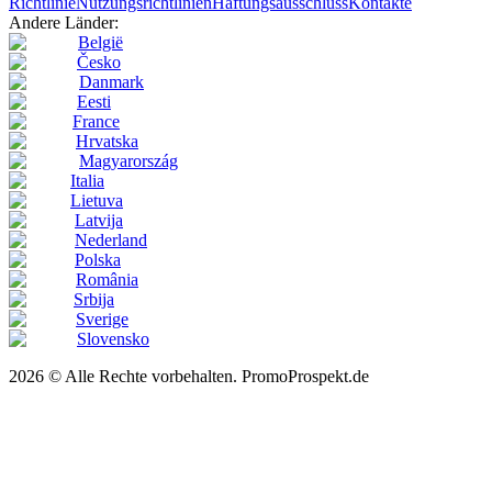
Richtlinie
Nutzungsrichtlinien
Haftungsausschluss
Kontakte
Andere Länder:
België
Česko
Danmark
Eesti
France
Hrvatska
Magyarország
Italia
Lietuva
Latvija
Nederland
Polska
România
Srbija
Sverige
Slovensko
2026 © Alle Rechte vorbehalten. PromoProspekt.de