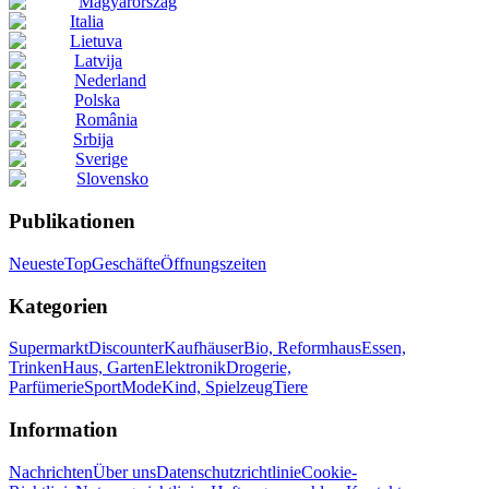
Magyarország
Italia
Lietuva
Latvija
Nederland
Polska
România
Srbija
Sverige
Slovensko
Publikationen
Neueste
Top
Geschäfte
Öffnungszeiten
Kategorien
Supermarkt
Discounter
Kaufhäuser
Bio, Reformhaus
Essen,
Trinken
Haus, Garten
Elektronik
Drogerie,
Parfümerie
Sport
Mode
Kind, Spielzeug
Tiere
Information
Nachrichten
Über uns
Datenschutzrichtlinie
Cookie-