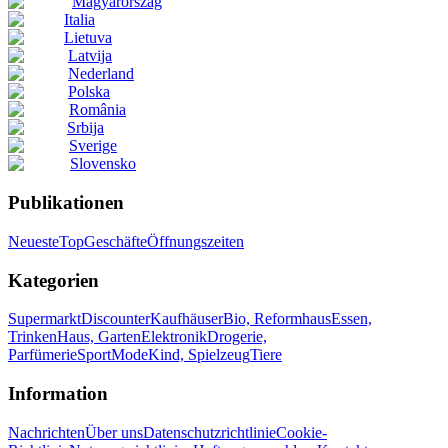
Magyarország
Italia
Lietuva
Latvija
Nederland
Polska
România
Srbija
Sverige
Slovensko
Publikationen
Neueste
Top
Geschäfte
Öffnungszeiten
Kategorien
Supermarkt
Discounter
Kaufhäuser
Bio, Reformhaus
Essen,
Trinken
Haus, Garten
Elektronik
Drogerie,
Parfümerie
Sport
Mode
Kind, Spielzeug
Tiere
Information
Nachrichten
Über uns
Datenschutzrichtlinie
Cookie-