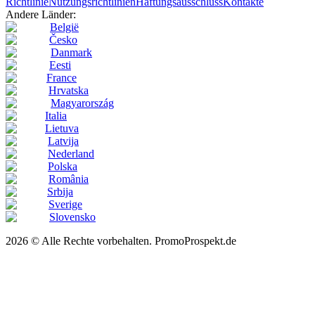
Richtlinie
Nutzungsrichtlinien
Haftungsausschluss
Kontakte
Andere Länder:
België
Česko
Danmark
Eesti
France
Hrvatska
Magyarország
Italia
Lietuva
Latvija
Nederland
Polska
România
Srbija
Sverige
Slovensko
2026 © Alle Rechte vorbehalten. PromoProspekt.de