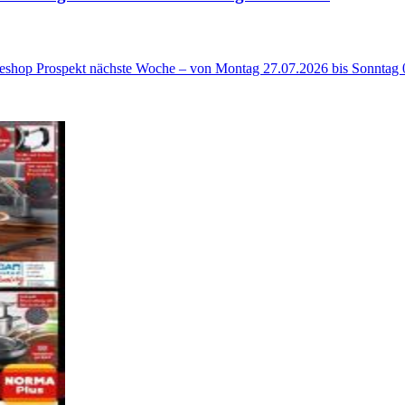
neshop Prospekt nächste Woche – von Montag 27.07.2026 bis Sonntag