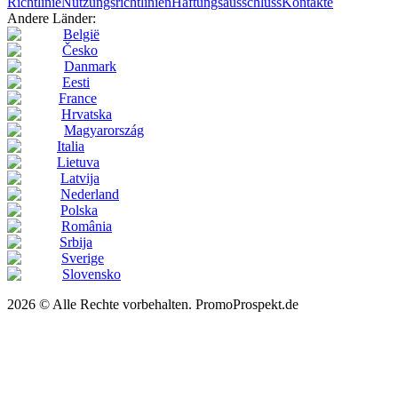
Richtlinie
Nutzungsrichtlinien
Haftungsausschluss
Kontakte
Andere Länder:
België
Česko
Danmark
Eesti
France
Hrvatska
Magyarország
Italia
Lietuva
Latvija
Nederland
Polska
România
Srbija
Sverige
Slovensko
2026 © Alle Rechte vorbehalten. PromoProspekt.de