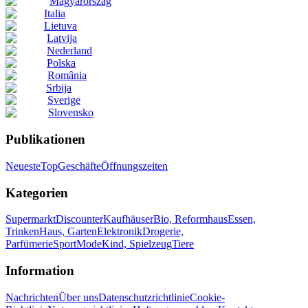
Magyarország
Italia
Lietuva
Latvija
Nederland
Polska
România
Srbija
Sverige
Slovensko
Publikationen
Neueste
Top
Geschäfte
Öffnungszeiten
Kategorien
Supermarkt
Discounter
Kaufhäuser
Bio, Reformhaus
Essen,
Trinken
Haus, Garten
Elektronik
Drogerie,
Parfümerie
Sport
Mode
Kind, Spielzeug
Tiere
Information
Nachrichten
Über uns
Datenschutzrichtlinie
Cookie-