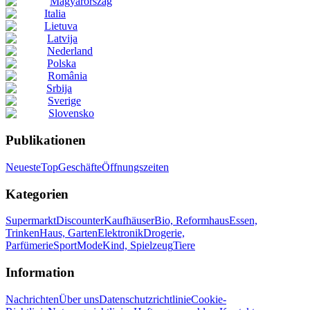
Magyarország
Italia
Lietuva
Latvija
Nederland
Polska
România
Srbija
Sverige
Slovensko
Publikationen
Neueste
Top
Geschäfte
Öffnungszeiten
Kategorien
Supermarkt
Discounter
Kaufhäuser
Bio, Reformhaus
Essen,
Trinken
Haus, Garten
Elektronik
Drogerie,
Parfümerie
Sport
Mode
Kind, Spielzeug
Tiere
Information
Nachrichten
Über uns
Datenschutzrichtlinie
Cookie-