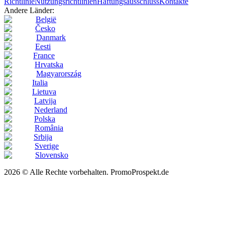
Richtlinie
Nutzungsrichtlinien
Haftungsausschluss
Kontakte
Andere Länder:
België
Česko
Danmark
Eesti
France
Hrvatska
Magyarország
Italia
Lietuva
Latvija
Nederland
Polska
România
Srbija
Sverige
Slovensko
2026 © Alle Rechte vorbehalten. PromoProspekt.de