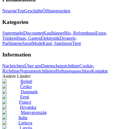
Neueste
Top
Geschäfte
Öffnungszeiten
Kategorien
Supermarkt
Discounter
Kaufhäuser
Bio, Reformhaus
Essen,
Trinken
Haus, Garten
Elektronik
Drogerie,
Parfümerie
Sport
Mode
Kind, Spielzeug
Tiere
Information
Nachrichten
Über uns
Datenschutzrichtlinie
Cookie-
Richtlinie
Nutzungsrichtlinien
Haftungsausschluss
Kontakte
Andere Länder:
België
Česko
Danmark
Eesti
France
Hrvatska
Magyarország
Italia
Lietuva
Latvija