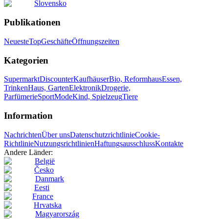
Slovensko
Publikationen
Neueste
Top
Geschäfte
Öffnungszeiten
Kategorien
Supermarkt
Discounter
Kaufhäuser
Bio, Reformhaus
Essen,
Trinken
Haus, Garten
Elektronik
Drogerie,
Parfümerie
Sport
Mode
Kind, Spielzeug
Tiere
Information
Nachrichten
Über uns
Datenschutzrichtlinie
Cookie-
Richtlinie
Nutzungsrichtlinien
Haftungsausschluss
Kontakte
Andere Länder:
België
Česko
Danmark
Eesti
France
Hrvatska
Magyarország