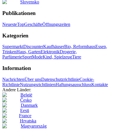
Slovensko
Publikationen
Neueste
Top
Geschäfte
Öffnungszeiten
Kategorien
Supermarkt
Discounter
Kaufhäuser
Bio, Reformhaus
Essen,
Trinken
Haus, Garten
Elektronik
Drogerie,
Parfümerie
Sport
Mode
Kind, Spielzeug
Tiere
Information
Nachrichten
Über uns
Datenschutzrichtlinie
Cookie-
Richtlinie
Nutzungsrichtlinien
Haftungsausschluss
Kontakte
Andere Länder:
België
Česko
Danmark
Eesti
France
Hrvatska
Magyarország