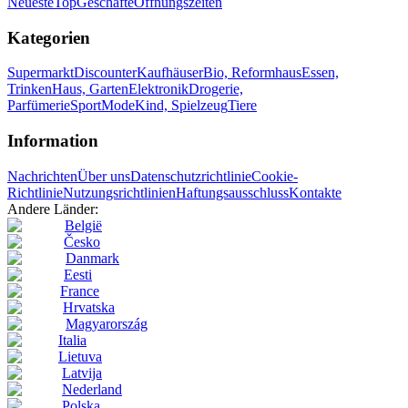
Neueste
Top
Geschäfte
Öffnungszeiten
Kategorien
Supermarkt
Discounter
Kaufhäuser
Bio, Reformhaus
Essen,
Trinken
Haus, Garten
Elektronik
Drogerie,
Parfümerie
Sport
Mode
Kind, Spielzeug
Tiere
Information
Nachrichten
Über uns
Datenschutzrichtlinie
Cookie-
Richtlinie
Nutzungsrichtlinien
Haftungsausschluss
Kontakte
Andere Länder:
België
Česko
Danmark
Eesti
France
Hrvatska
Magyarország
Italia
Lietuva
Latvija
Nederland
Polska