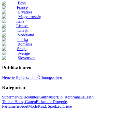
Eesti
France
Hrvatska
Magyarország
Italia
Lietuva
Latvija
Nederland
Polska
România
Srbija
Sverige
Slovensko
Publikationen
Neueste
Top
Geschäfte
Öffnungszeiten
Kategorien
Supermarkt
Discounter
Kaufhäuser
Bio, Reformhaus
Essen,
Trinken
Haus, Garten
Elektronik
Drogerie,
Parfümerie
Sport
Mode
Kind, Spielzeug
Tiere