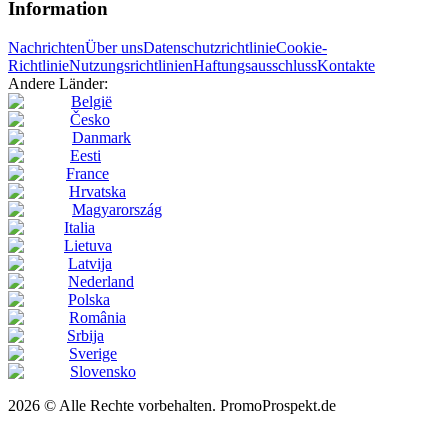
Information
Nachrichten
Über uns
Datenschutzrichtlinie
Cookie-
Richtlinie
Nutzungsrichtlinien
Haftungsausschluss
Kontakte
Andere Länder:
België
Česko
Danmark
Eesti
France
Hrvatska
Magyarország
Italia
Lietuva
Latvija
Nederland
Polska
România
Srbija
Sverige
Slovensko
2026 © Alle Rechte vorbehalten. PromoProspekt.de