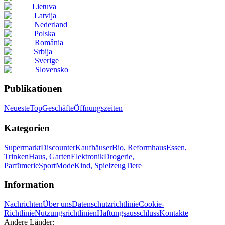
Lietuva
Latvija
Nederland
Polska
România
Srbija
Sverige
Slovensko
Publikationen
Neueste
Top
Geschäfte
Öffnungszeiten
Kategorien
Supermarkt
Discounter
Kaufhäuser
Bio, Reformhaus
Essen,
Trinken
Haus, Garten
Elektronik
Drogerie,
Parfümerie
Sport
Mode
Kind, Spielzeug
Tiere
Information
Nachrichten
Über uns
Datenschutzrichtlinie
Cookie-
Richtlinie
Nutzungsrichtlinien
Haftungsausschluss
Kontakte
Andere Länder: