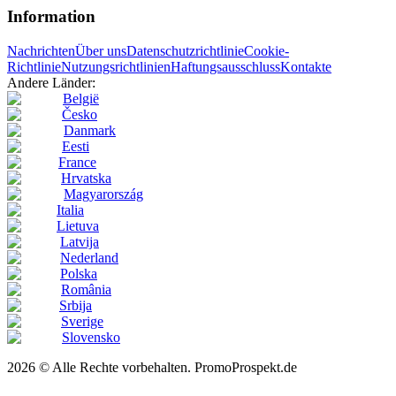
Information
Nachrichten
Über uns
Datenschutzrichtlinie
Cookie-
Richtlinie
Nutzungsrichtlinien
Haftungsausschluss
Kontakte
Andere Länder:
België
Česko
Danmark
Eesti
France
Hrvatska
Magyarország
Italia
Lietuva
Latvija
Nederland
Polska
România
Srbija
Sverige
Slovensko
2026 © Alle Rechte vorbehalten. PromoProspekt.de