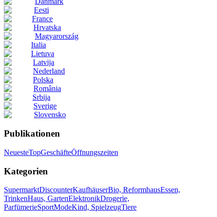
Danmark
Eesti
France
Hrvatska
Magyarország
Italia
Lietuva
Latvija
Nederland
Polska
România
Srbija
Sverige
Slovensko
Publikationen
Neueste
Top
Geschäfte
Öffnungszeiten
Kategorien
Supermarkt
Discounter
Kaufhäuser
Bio, Reformhaus
Essen,
Trinken
Haus, Garten
Elektronik
Drogerie,
Parfümerie
Sport
Mode
Kind, Spielzeug
Tiere