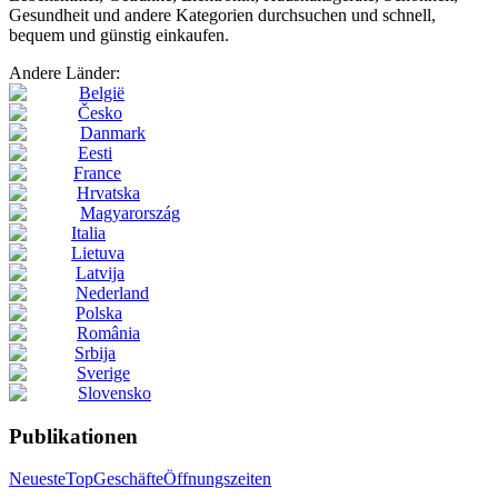
Gesundheit und andere Kategorien durchsuchen und schnell,
bequem und günstig einkaufen.
Andere Länder:
België
Česko
Danmark
Eesti
France
Hrvatska
Magyarország
Italia
Lietuva
Latvija
Nederland
Polska
România
Srbija
Sverige
Slovensko
Publikationen
Neueste
Top
Geschäfte
Öffnungszeiten