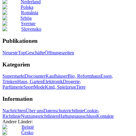
Nederland
Polska
România
Srbija
Sverige
Slovensko
Publikationen
Neueste
Top
Geschäfte
Öffnungszeiten
Kategorien
Supermarkt
Discounter
Kaufhäuser
Bio, Reformhaus
Essen,
Trinken
Haus, Garten
Elektronik
Drogerie,
Parfümerie
Sport
Mode
Kind, Spielzeug
Tiere
Information
Nachrichten
Über uns
Datenschutzrichtlinie
Cookie-
Richtlinie
Nutzungsrichtlinien
Haftungsausschluss
Kontakte
Andere Länder:
België
Česko