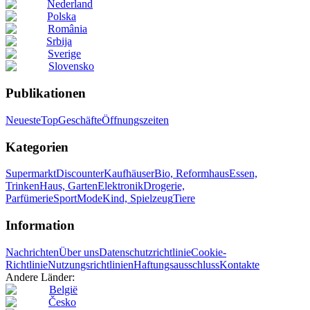
Nederland
Polska
România
Srbija
Sverige
Slovensko
Publikationen
Neueste
Top
Geschäfte
Öffnungszeiten
Kategorien
Supermarkt
Discounter
Kaufhäuser
Bio, Reformhaus
Essen,
Trinken
Haus, Garten
Elektronik
Drogerie,
Parfümerie
Sport
Mode
Kind, Spielzeug
Tiere
Information
Nachrichten
Über uns
Datenschutzrichtlinie
Cookie-
Richtlinie
Nutzungsrichtlinien
Haftungsausschluss
Kontakte
Andere Länder:
België
Česko