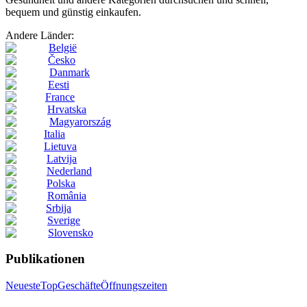
bequem und günstig einkaufen.
Andere Länder:
België
Česko
Danmark
Eesti
France
Hrvatska
Magyarország
Italia
Lietuva
Latvija
Nederland
Polska
România
Srbija
Sverige
Slovensko
Publikationen
Neueste
Top
Geschäfte
Öffnungszeiten