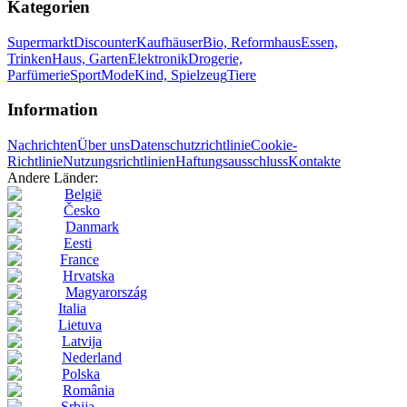
Kategorien
Supermarkt
Discounter
Kaufhäuser
Bio, Reformhaus
Essen,
Trinken
Haus, Garten
Elektronik
Drogerie,
Parfümerie
Sport
Mode
Kind, Spielzeug
Tiere
Information
Nachrichten
Über uns
Datenschutzrichtlinie
Cookie-
Richtlinie
Nutzungsrichtlinien
Haftungsausschluss
Kontakte
Andere Länder:
België
Česko
Danmark
Eesti
France
Hrvatska
Magyarország
Italia
Lietuva
Latvija
Nederland
Polska
România
Srbija